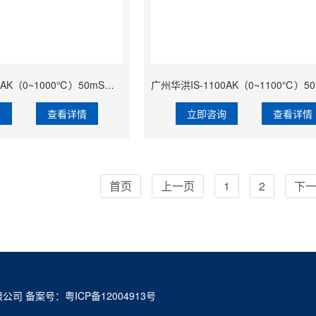
广州华洪IS-1000AK（0~1000℃）50mS快速响应精准经济型固定安装非接触式在线式工业红外测温仪
询
查看详情
立即咨询
查看详情
首页
上一页
1
2
下
公司 备案号：
粤ICP备12004913号